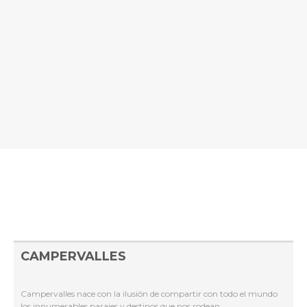
CAMPERVALLES
Campervalles nace con la ilusión de compartir con todo el mundo
los innumerables parajes y destinos que nos rodean.